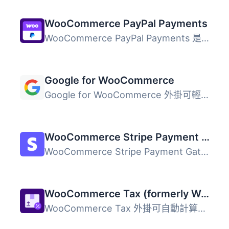
WooCommerce PayPal Payments
WooCommerce PayPal Payments 是一個全方位解決方案，幫助商...
Google for WooCommerce
Google for WooCommerce 外掛可輕鬆將您的 WooCommerce 產品...
WooCommerce Stripe Payment Gateway
WooCommerce Stripe Payment Gateway 外掛提供最佳化的結帳體...
WooCommerce Tax (formerly WooCommerce Shipping & Tax)
WooCommerce Tax 外掛可自動計算並收取銷售稅，簡化商店的稅...