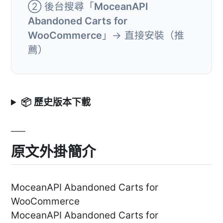
② 後台搜尋「
MoceanAPI
Abandoned Carts for
WooCommerce
」→ 直接安裝（推
薦）
📦 歷史版本下載
原文外掛簡介
MoceanAPI Abandoned Carts for
WooCommerce
MoceanAPI Abandoned Carts for