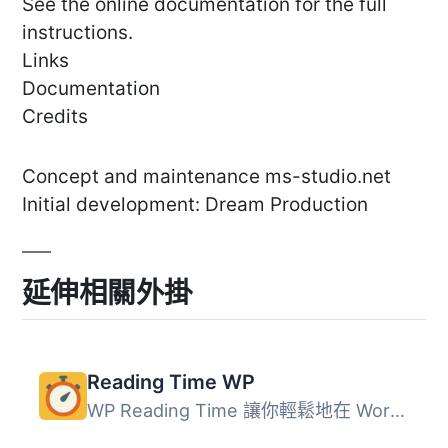
See the online documentation for the full
instructions.
Links
Documentation
Credits
Concept and maintenance ms-studio.net
Initial development: Dream Production
延伸相關外掛
Reading Time WP
WP Reading Time 讓你輕鬆地在 WordPress 文章中加入預估閱讀...