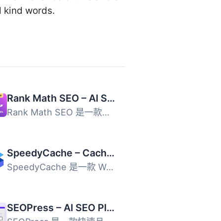
d kind words.
Rank Math SEO – AI SEO Tools to Dominate SEO Rankings
Rank Math SEO 是一款專為 WordPress 設計的 AI SEO 外掛，幫...
SpeedyCache – Cache, Optimization, Performance
SpeedyCache 是一款 WordPress 外掛，透過快取、壓縮及優化網...
SEOPress – AI SEO Plugin & On-site SEO