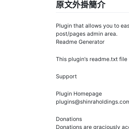
原文外掛簡介
Plugin that allows you to e
post/pages admin area.
Readme Generator
This plugin’s readme.txt fi
Support
Plugin Homepage
plugins@shinraholdings.co
Donations
Donations are graciously ac