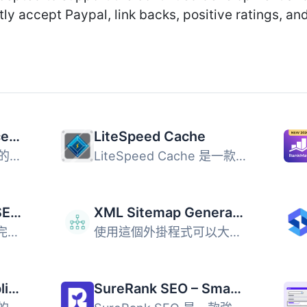
tly accept Paypal, link backs, positive ratings, an
Yoast SEO – Advanced SEO with real-time guidance and built-in AI
LiteSpeed Cache
Yoast SEO 是一款強大的 WordPress 外掛，提供即時 SEO 指導...
LiteSpeed Cache 是一款全方位的 WordPress 網站加速外掛，提...
All in One SEO – AI SEO Plugin to Boost SEO Rankings & Traffic (Schema, Local SEO, Sitemap & SEO Insights)
XML Sitemap Generator for Google
All in One SEO 是一款完整的 WordPress SEO 外掛，結合 AI ...
使用這個外掛程式可以大大改善 SEO，產生特殊的 XML 網站地圖...
SiteSEO – SEO Simplified
SureRank SEO – Smart Assistant with Meta Tags, Social Preview, XML Sitemap, and Schema