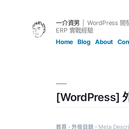
跳
至
主
一介資男
WordPress 
要
ERP 實戰經驗
內
Home
Blog
About
Con
容
文章
[WordPress]
首頁
›
外掛目錄
› Meta Descri