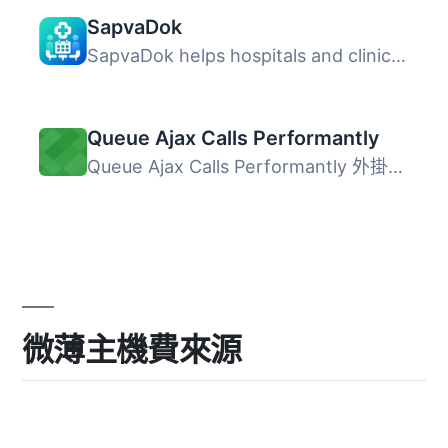
SapvaDok
SapvaDok helps hospitals and clinics manage doctors, prac...
Queue Ajax Calls Performantly
Queue Ajax Calls Performantly 外掛提供了一種有效的方式來...
微薄主機費來源