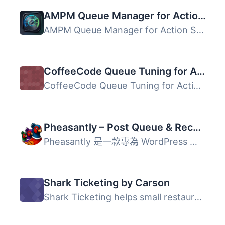
AMPM Queue Manager for Action Scheduler
AMPM Queue Manager for Action Scheduler 讓網站管理員能夠...
CoffeeCode Queue Tuning for Action Scheduler
CoffeeCode Queue Tuning for Action Scheduler 外掛旨在優化...
Pheasantly – Post Queue & Recurring Publishing Schedule
Pheasantly 是一款專為 WordPress 設計的外掛，能將發佈排程...
Shark Ticketing by Carson
Shark Ticketing helps small restaurants and service teams...