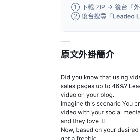
① 下載 ZIP → 後台「
② 後台搜尋「
Leadeo L
原文外掛簡介
Did you know that using vid
sales pages up to 46%? Lea
video on your blog.
Imagine this scenario You c
video with your social media
and they love it!
Now, based on your desired g
get a freebie