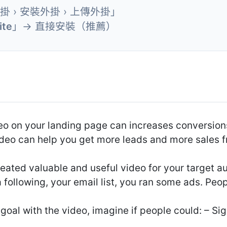
外掛 › 安裝外掛 › 上傳外掛」
ite
」→ 直接安裝（推薦）
eo on your landing page can increases conversio
deo can help you get more leads and more sales 
reated valuable and useful video for your target a
 following, your email list, you ran some ads. Peo
oal with the video, imagine if people could: – Sign