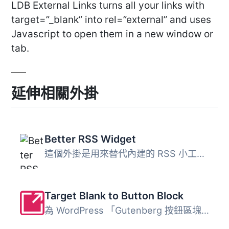
LDB External Links turns all your links with
target=”_blank” into rel=”external” and uses
Javascript to open them in a new window or
tab.
延伸相關外掛
Better RSS Widget
這個外掛是用來替代內建的 RSS 小工具，並且增加了連結目標、...
Target Blank to Button Block
為 WordPress 「Gutenberg 按鈕區塊」加入 Target Blank。本...