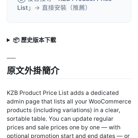
List
」→ 直接安裝（推薦）
📦 歷史版本下載
原文外掛簡介
KZB Product Price List adds a dedicated
admin page that lists all your WooCommerce
products (including variations) in a clear,
sortable table. You can update regular
prices and sale prices one by one — with
optional promotion start and end dates — or