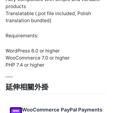
products
Translatable (.pot file included, Polish
translation bundled)
Requirements:
WordPress 6.0 or higher
WooCommerce 7.0 or higher
PHP 7.4 or higher
延伸相關外掛
WooCommerce PayPal Payments