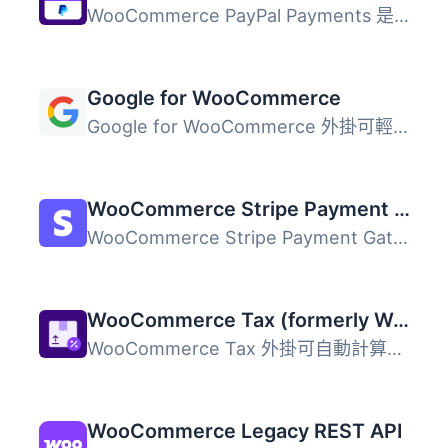
WooCommerce PayPal Payments 是一個全方位解決方案，幫助商...
Google for WooCommerce
Google for WooCommerce 外掛可輕鬆將您的 WooCommerce 產品...
WooCommerce Stripe Payment Gateway
WooCommerce Stripe Payment Gateway 外掛提供最佳化的結帳體...
WooCommerce Tax (formerly WooCommerce Shipping & Tax)
WooCommerce Tax 外掛可自動計算並收取銷售稅，簡化商店的稅...
WooCommerce Legacy REST API