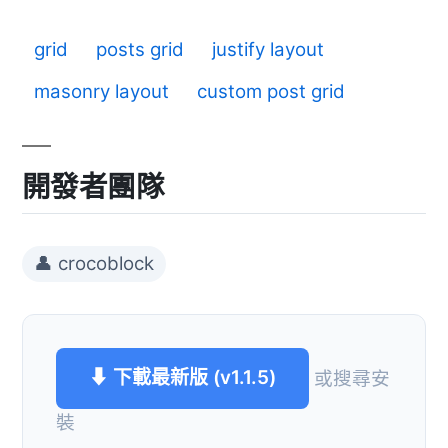
grid
posts grid
justify layout
masonry layout
custom post grid
開發者團隊
👤 crocoblock
⬇ 下載最新版 (v1.1.5)
或搜尋安
裝