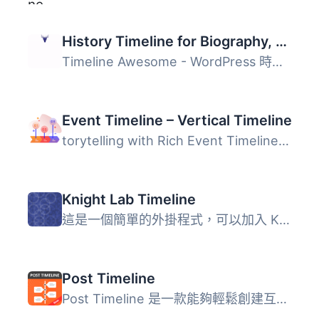
History Timeline for Biography, Company History & Event Timeline
Timeline Awesome - WordPress 時間軸外掛 Timeline Awesome ...
Event Timeline – Vertical Timeline
torytelling with Rich Event Timeline Plugin Rich Event Ti...
Knight Lab Timeline
這是一個簡單的外掛程式，可以加入 Knight Lab 製作的 Timeli...
Post Timeline
Post Timeline 是一款能夠輕鬆創建互動式時間軸的 WordPress ...