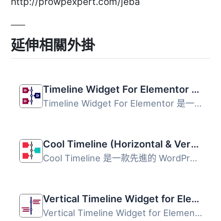
http://prowpexpert.com/jeba
延伸相關外掛
Timeline Widget For Elementor (Elementor Timeline, Vertical & Horizontal Timeline)
Timeline Widget For Elementor 是一款強大的時間軸滑塊外掛...
Cool Timeline (Horizontal & Vertical Timeline)
Cool Timeline 是一款先進的 WordPress 外掛，能夠輕鬆創建網...
Vertical Timeline Widget for Elementor
Vertical Timeline Widget for Elementor 是一款強大的外掛，...