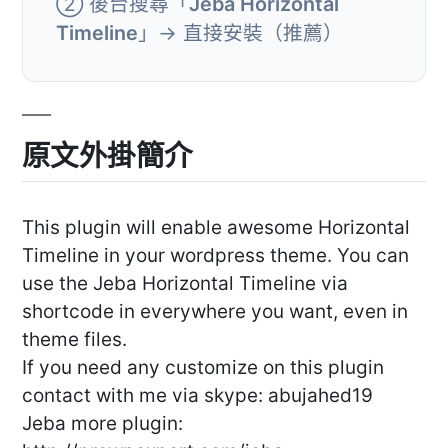
② 後台搜尋「
Jeba Horizontal
Timeline
」→ 直接安裝（推薦）
原文外掛簡介
This plugin will enable awesome Horizontal
Timeline in your wordpress theme. You can
use the Jeba Horizontal Timeline via
shortcode in everywhere you want, even in
theme files.
If you need any customize on this plugin
contact with me via skype: abujahed19
Jeba more plugin: