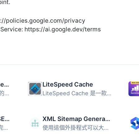
int.
s://policies.google.com/privacy
Service: https://ai.google.dev/terms
Yoast SEO – Advanced SEO with real-time guidance and built-in AI
LiteSpeed Cache
Yoast SEO 是一款強大的 WordPress 外掛，提供即時 SEO 指導...
LiteSpeed Cache 是一款全方位的 WordPress 網站加速外掛，提...
All in One SEO – AI SEO Plugin to Boost SEO Rankings & Traffic (Schema, Local SEO, Sitemap & SEO Insights)
XML Sitemap Generator for Google
All in One SEO 是一款完整的 WordPress SEO 外掛，結合 AI ...
使用這個外掛程式可以大大改善 SEO，產生特殊的 XML 網站地圖...