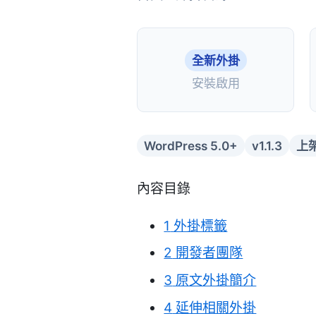
全新外掛
安裝啟用
WordPress 5.0+
v1.1.3
上架
內容目錄
1
外掛標籤
2
開發者團隊
3
原文外掛簡介
4
延伸相關外掛