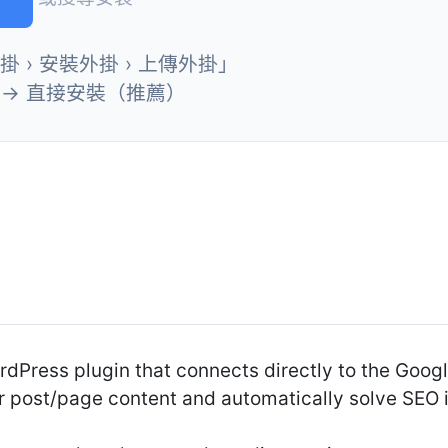
外掛 › 安裝外掛 › 上傳外掛」
」→ 直接安裝（推薦）
dPress plugin that connects directly to the Googl
r post/page content and automatically solve SEO 