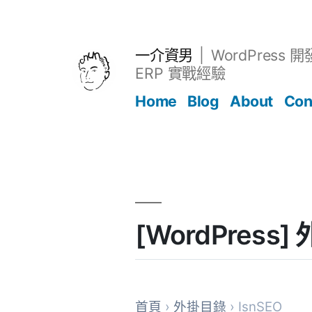
跳
至
主
一介資男
WordPress 
要
ERP 實戰經驗
內
Home
Blog
About
Con
容
文章
[WordPress]
首頁
›
外掛目錄
› IsnSEO