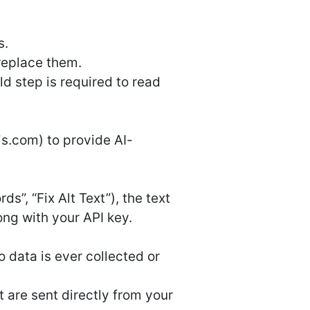
s.
 replace them.
ld step is required to read
s.com) to provide AI-
”, “Fix Alt Text”), the text
ong with your API key.
o data is ever collected or
t are sent directly from your