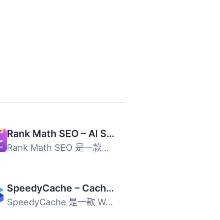
Rank Math SEO – AI SEO Tools to Dominate SEO Rankings
Rank Math SEO 是一款專為 WordPress 設計的 AI SEO 外掛，幫...
SpeedyCache – Cache, Optimization, Performance
SpeedyCache 是一款 WordPress 外掛，透過快取、壓縮及優化網...