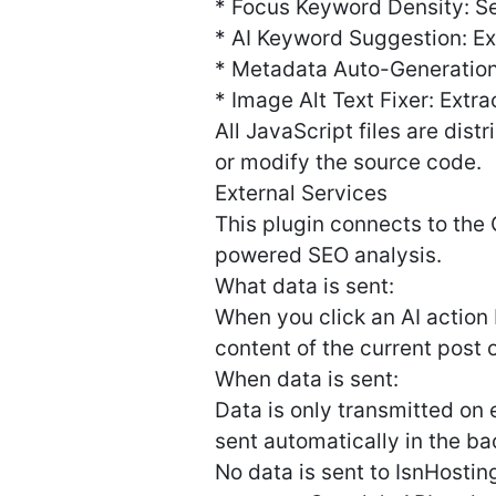
* Focus Keyword Density: Se
* AI Keyword Suggestion: E
* Metadata Auto-Generation
* Image Alt Text Fixer: Extr
All JavaScript files are dis
or modify the source code.
External Services
This plugin connects to the
powered SEO analysis.
What data is sent:
When you click an AI action 
content of the current post 
When data is sent:
Data is only transmitted on 
sent automatically in the b
No data is sent to IsnHostin