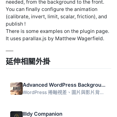
needed, from the background to the front.
You can finally configure the animation
(calibrate, invert, limit, scalar, friction), and
publish !
There is some examples on the plugin page.
It uses parallax.js by Matthew Wagerfield.
延伸相關外掛
Advanced WordPress Backgrounds
WordPress 捲軸視差、圖片與影片背景外掛程式 ★★★★★ 透過進階...
Illdy Companion