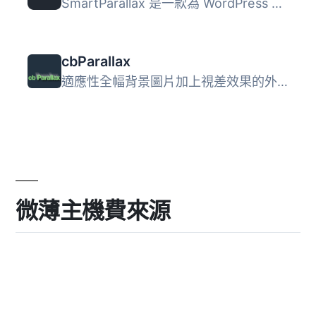
SmartParallax 是一款為 WordPress 提供真實滾動連結的視差滾...
cbParallax
適應性全幅背景圖片加上視差效果的外掛。 功能特色 客製化背...
微薄主機費來源