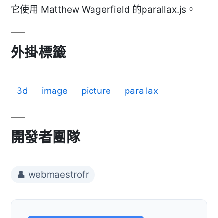
它使用 Matthew Wagerfield 的parallax.js。
外掛標籤
3d
image
picture
parallax
開發者團隊
👤 webmaestrofr