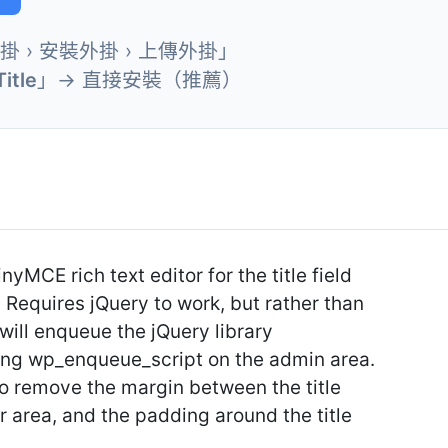
外掛 › 安裝外掛 › 上傳外掛」
Title
」→ 直接安裝（推薦）
nyMCE rich text editor for the title field
 Requires jQuery to work, but rather than
n will enqueue the jQuery library
ing wp_enqueue_script on the admin area.
to remove the margin between the title
 area, and the padding around the title