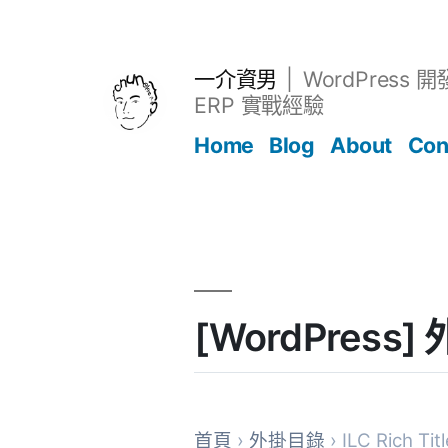
跳
至
主
一介資男
WordPress 
要
ERP 實戰經驗
內
Home
Blog
About
Con
容
文章
[WordPress] 
首頁
›
外掛目錄
› ILC Rich Tit