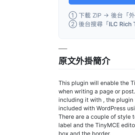
① 下載 ZIP → 後台「
② 後台搜尋「
ILC Rich 
原文外掛簡介
This plugin will enable the Ti
when writing a page or post.
including it with , the plugi
included with WordPress us
There are a couple of style 
label and the TinyMCE editor
box and the border.