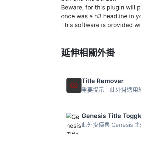
Beware, for this plugin will 
once was a h3 headline in y
This software is provided wi
延伸相關外掛
Title Remover
Genesis Title Toggl