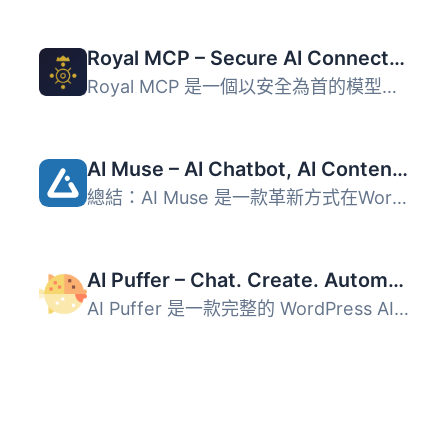
Royal MCP – Secure AI Connector for Claude, ChatGPT & Gemini
Royal MCP 是一個以安全為首的模型上下文協議 (MCP) 伺服器，...
AI Muse – AI Chatbot, AI Content Generator & Writer, AI Image Generator, AI Assistant, ChatGPT, GPT-4o, Gemini, LLAMA, Claude
總結：AI Muse 是一款革新方式在WordPress網站上創建內容的前...
AI Puffer – Chat. Create. Automate. (formerly AI Power)
AI Puffer 是一款完整的 WordPress AI 外掛，提供多種人工智...