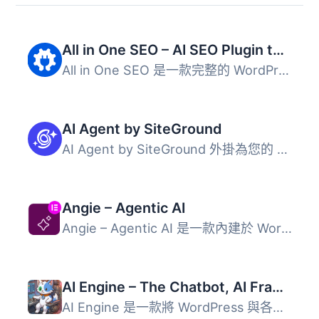
All in One SEO – AI SEO Plugin to Boost SEO Rankings & Traffic (Schema, Local SEO, Sitemap & SEO Insights)
All in One SEO 是一款完整的 WordPress SEO 外掛，結合 AI ...
AI Agent by SiteGround
AI Agent by SiteGround 外掛為您的 WordPress 和 WooCommerc...
Angie – Agentic AI
Angie – Agentic AI 是一款內建於 WordPress 的人工智慧外掛...
AI Engine – The Chatbot, AI Framework & MCP for WordPress
AI Engine 是一款將 WordPress 與各大 AI 模型連接的外掛，能...