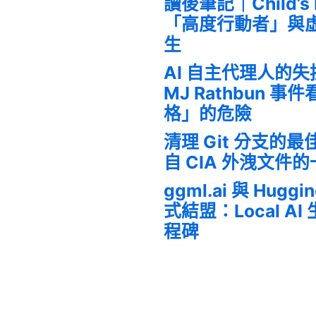
讀後筆記｜Child’s
「高度行動者」與
生
AI 自主代理人的
MJ Rathbun 
格」的危險
清理 Git 分支的
自 CIA 外洩文件
ggml.ai 與 Huggi
式結盟：Local A
程碑