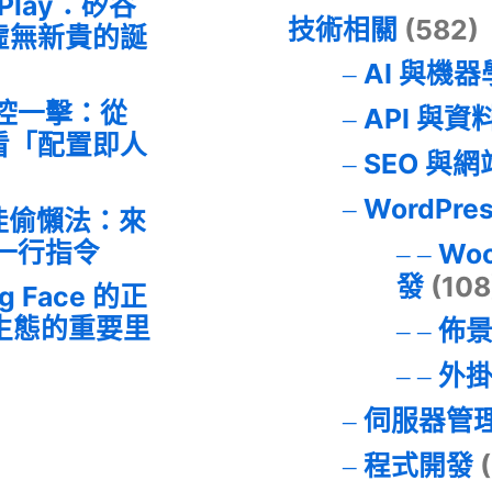
 Play：矽谷
技術相關
(582)
虛無新貴的誕
AI 與機
失控一擊：從
API 與資
事件看「配置即人
SEO 與
WordPre
最佳偷懶法：來
的一行指令
Wo
發
(108
ng Face 的正
I 生態的重要里
佈
外
伺服器管
程式開發
(