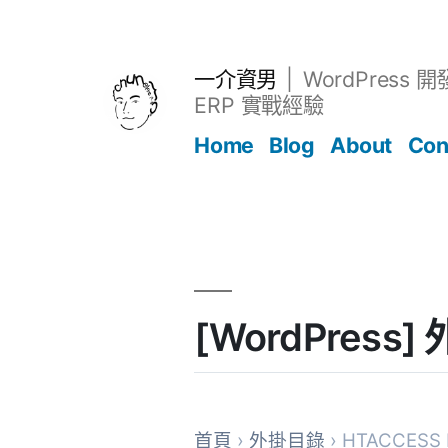
跳
至
主
一介資男
WordPress 
要
ERP 實戰經驗
內
Home
Blog
About
Con
容
文章
[WordPress]
首頁
›
外掛目錄
› HTACCESS I