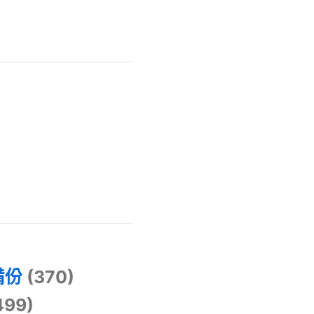
)
備份
(370)
499)