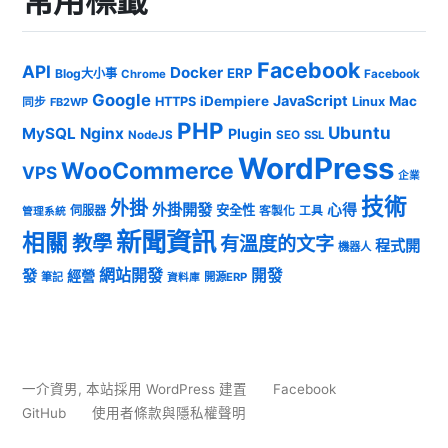
常用標籤
Facebook
API
Docker
ERP
Blog大小事
Chrome
Facebook
Google
JavaScript
iDempiere
Mac
HTTPS
Linux
同步
FB2WP
PHP
Ubuntu
MySQL
Nginx
Plugin
NodeJS
SEO
SSL
WordPress
WooCommerce
VPS
企業
技術
外掛
外掛開發
心得
安全性
伺服器
客製化
工具
管理系統
新聞資訊
相關
教學
有溫度的文字
程式開
機器人
發
網站開發
開發
經營
筆記
開源ERP
資料庫
一介資男
,
本站採用 WordPress 建置
Facebook
GitHub
使用者條款與隱私權聲明