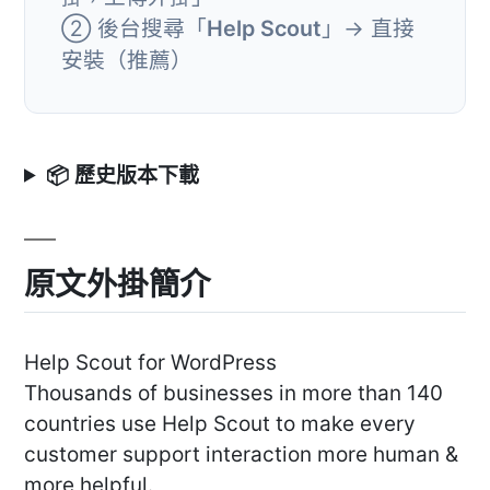
② 後台搜尋「
Help Scout
」→ 直接
安裝（推薦）
📦 歷史版本下載
原文外掛簡介
Help Scout for WordPress
Thousands of businesses in more than 140
countries use Help Scout to make every
customer support interaction more human &
more helpful.