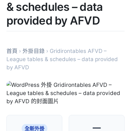
& schedules – data
provided by AFVD
首頁
›
外掛目錄
› Gridirontables AFVD –
League tables & schedules – data provided
by AFVD
—
全新外掛