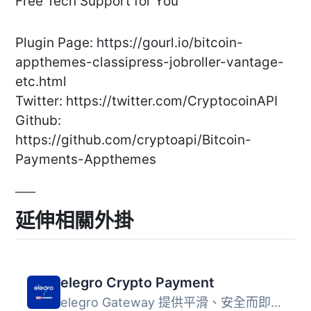
Free Tech Support for You
Plugin Page: https://gourl.io/bitcoin-
appthemes-classipress-jobroller-vantage-
etc.html
Twitter: https://twitter.com/CryptocoinAPI
Github:
https://github.com/cryptoapi/Bitcoin-
Payments-Appthemes
延伸相關外掛
elegro Crypto Payment
elegro Gateway 提供平滑、安全而即時的加密貨幣支付，可自動...