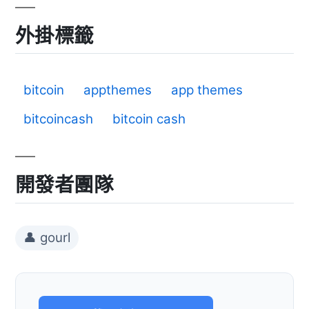
外掛標籤
bitcoin
appthemes
app themes
bitcoincash
bitcoin cash
開發者團隊
👤 gourl