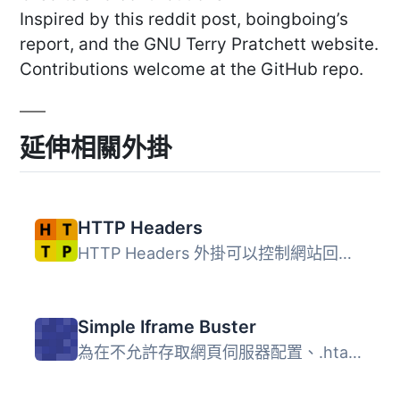
Inspired by this reddit post, boingboing’s
report, and the GNU Terry Pratchett website.
Contributions welcome at the GitHub repo.
延伸相關外掛
HTTP Headers
HTTP Headers 外掛可以控制網站回應的 HTTP Headers。 HTTP H...
Simple Iframe Buster
為在不允許存取網頁伺服器配置、.htaccess 或缺乏 mod_header...