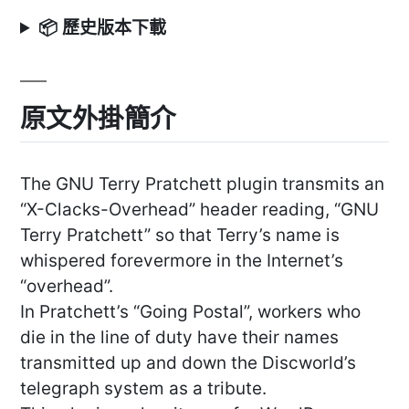
📦 歷史版本下載
原文外掛簡介
The GNU Terry Pratchett plugin transmits an
“X-Clacks-Overhead” header reading, “GNU
Terry Pratchett” so that Terry’s name is
whispered forevermore in the Internet’s
“overhead”.
In Pratchett’s “Going Postal”, workers who
die in the line of duty have their names
transmitted up and down the Discworld’s
telegraph system as a tribute.