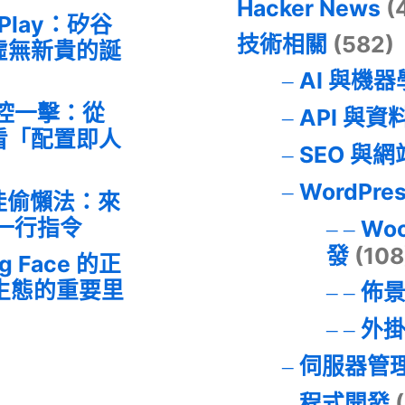
Hacker News
(
 Play：矽谷
技術相關
(582)
虛無新貴的誕
AI 與機
失控一擊：從
API 與資
事件看「配置即人
SEO 與
WordPre
最佳偷懶法：來
的一行指令
Wo
發
(108
ng Face 的正
I 生態的重要里
佈
外
伺服器管
程式開發
(