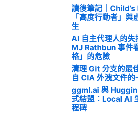
讀後筆記｜Child’s
「高度行動者」與
生
AI 自主代理人的
MJ Rathbun 
格」的危險
清理 Git 分支的
自 CIA 外洩文件
ggml.ai 與 Huggi
式結盟：Local A
程碑