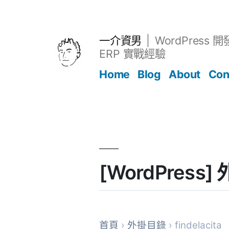
跳
至
主
一介資男
WordPress 
要
ERP 實戰經驗
內
Home
Blog
About
Con
容
文章
[WordPress] 
首頁
›
外掛目錄
› findelacita