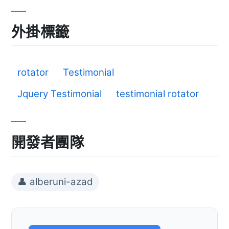
外掛標籤
rotator
Testimonial
Jquery Testimonial
testimonial rotator
開發者團隊
👤 alberuni-azad