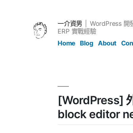
跳
至
主
一介資男
WordPress 
要
ERP 實戰經驗
內
Home
Blog
About
Con
容
文章
[WordPress] 
block editor n