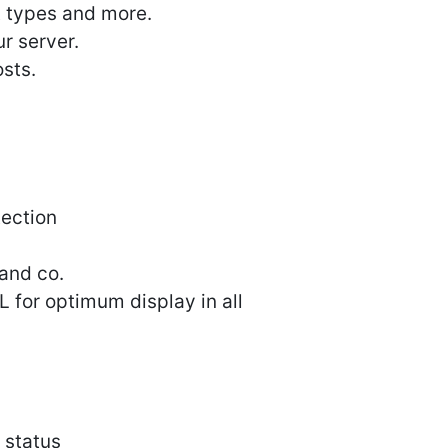
t types and more.
r server.
sts.
tection
 and co.
 for optimum display in all
 status