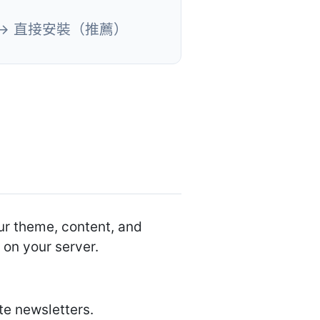
→ 直接安裝（推薦）
ur theme, content, and
 on your server.
te newsletters.