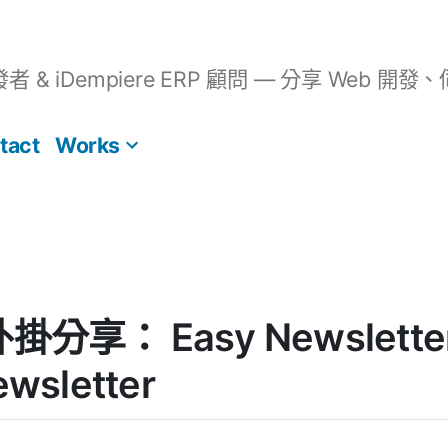
開發者 & iDempiere ERP 顧問 — 分享 We
tact
Works
外掛分享： Easy Newsletter
ewsletter