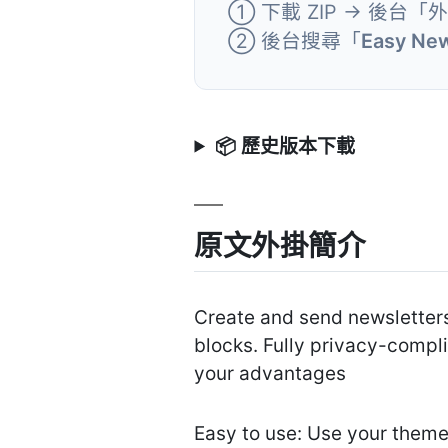
① 下載 ZIP → 後台「
② 後台搜尋「
Easy New
📦 歷史版本下載
原文外掛簡介
Create and send newsletters
blocks. Fully privacy-compli
your advantages
Easy to use: Use your theme