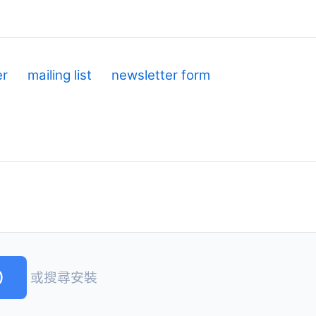
er
mailing list
newsletter form
)
或搜尋安裝