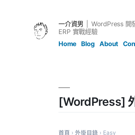
跳
至
主
一介資男
WordPress 
要
ERP 實戰經驗
內
Home
Blog
About
Con
容
文章
[WordPress
首頁
›
外掛目錄
› Easy