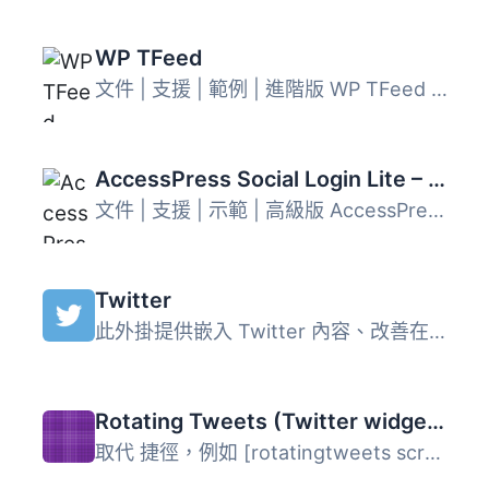
WP TFeed
文件 | 支援 | 範例 | 進階版 WP TFeed 是 WordPress 的免費 ...
AccessPress Social Login Lite – Social Login WordPress Plugin
文件 | 支援 | 示範 | 高級版 AccessPress Social Login Lite...
Twitter
此外掛提供嵌入 Twitter 內容、改善在 Twitter 上分享、轉換...
Rotating Tweets (Twitter widget and shortcode)
取代 捷徑，例如 [rotatingtweets screen_name='your_twitte...