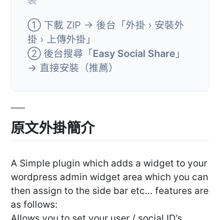
裝
① 下載 ZIP → 後台「外掛 › 安裝外
掛 › 上傳外掛」
② 後台搜尋「
Easy Social Share
」
→ 直接安裝（推薦）
原文外掛簡介
A Simple plugin which adds a widget to your
wordpress admin widget area which you can
then assign to the side bar etc… features are
as follows:
Allows you to set your user / social ID’s