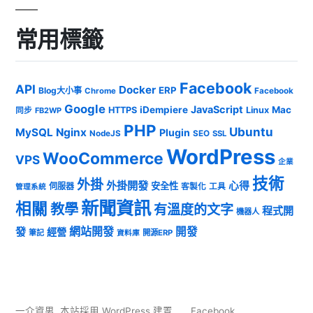
常用標籤
Facebook
API
Docker
ERP
Blog大小事
Chrome
Facebook
Google
JavaScript
iDempiere
Mac
HTTPS
Linux
同步
FB2WP
PHP
Ubuntu
MySQL
Nginx
Plugin
NodeJS
SEO
SSL
WordPress
WooCommerce
VPS
企業
技術
外掛
外掛開發
心得
安全性
伺服器
客製化
工具
管理系統
新聞資訊
相關
教學
有溫度的文字
程式開
機器人
發
網站開發
開發
經營
筆記
開源ERP
資料庫
一介資男
,
本站採用 WordPress 建置
Facebook