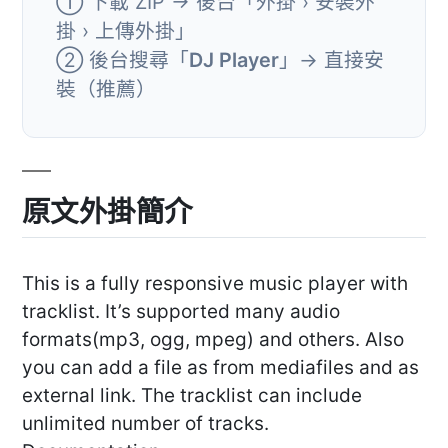
① 下載 ZIP → 後台「外掛 › 安裝外
掛 › 上傳外掛」
② 後台搜尋「
DJ Player
」→ 直接安
裝（推薦）
原文外掛簡介
This is a fully responsive music player with
tracklist. It’s supported many audio
formats(mp3, ogg, mpeg) and others. Also
you can add a file as from mediafiles and as
external link. The tracklist can include
unlimited number of tracks.