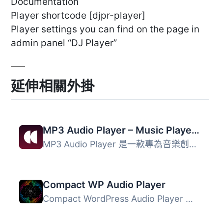
Documentation
Player shortcode [djpr-player]
Player settings you can find on the page in
admin panel “DJ Player”
延伸相關外掛
MP3 Audio Player – Music Player, Podcast Player & Radio by Sonaar
MP3 Audio Player 是一款專為音樂創作者、節目製作人及播客設...
Compact WP Audio Player
Compact WordPress Audio Player 插件是一個基於 HTML5 + Fla...