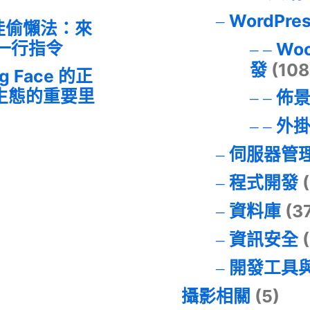
WordPre
最佳偷懶法：來
的一行指令
Wo
發
(108
ng Face 的正
I 生態的重要里
佈
外
伺服器管
程式開發
(
資料庫
(3
資訊安全
(
開發工具
攝影相關
(5)