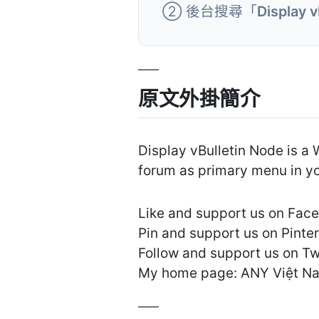
② 後台搜尋「
Display 
原文外掛簡介
Display vBulletin Node is a
forum as primary menu in yo
Like and support us on Fac
Pin and support us on Pinter
Follow and support us on Twi
My home page: ANY Việt N