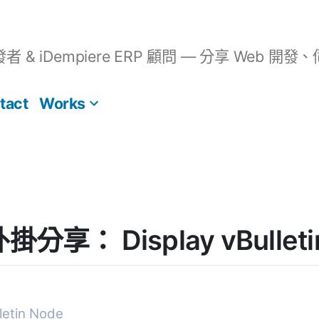
開發者 & iDempiere ERP 顧問 — 分享 We
tact
Works
外掛分享： Display vBulleti
lletin Node