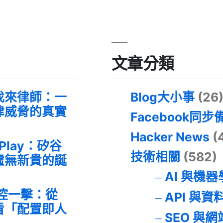
文章分類
找來律師：一
Blog大小事
(26
律威脅的真實
Facebook同步
Hacker News
(
 Play：矽谷
技術相關
(582)
虛無新貴的誕
AI 與機
失控一擊：從
API 與資
事件看「配置即人
SEO 與