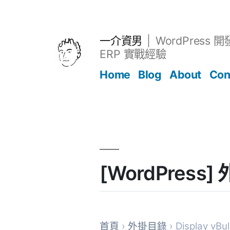
跳
至
主
一介資男
WordPress 
要
ERP 實戰經驗
內
Home
Blog
About
Con
容
文章
[WordPress] 
首頁
›
外掛目錄
› Display vBu