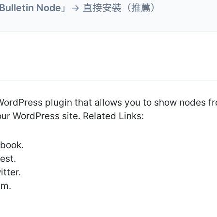
vBulletin Node
」→ 直接安裝（推薦）
 WordPress plugin that allows you to show nodes f
ur WordPress site. Related Links:
ebook.
est.
tter.
am.