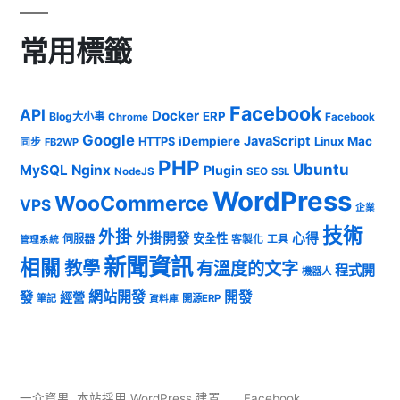
常用標籤
Facebook
API
Docker
ERP
Blog大小事
Chrome
Facebook
Google
JavaScript
iDempiere
Mac
HTTPS
Linux
同步
FB2WP
PHP
Ubuntu
MySQL
Nginx
Plugin
NodeJS
SEO
SSL
WordPress
WooCommerce
VPS
企業
技術
外掛
外掛開發
心得
安全性
伺服器
客製化
工具
管理系統
新聞資訊
相關
教學
有溫度的文字
程式開
機器人
發
網站開發
開發
經營
筆記
開源ERP
資料庫
一介資男
,
本站採用 WordPress 建置
Facebook