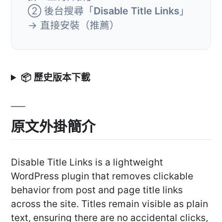
② 後台搜尋「
Disable Title Links
」
→ 直接安裝（推薦）
📦 歷史版本下載
原文外掛簡介
Disable Title Links is a lightweight
WordPress plugin that removes clickable
behavior from post and page title links
across the site. Titles remain visible as plain
text, ensuring there are no accidental clicks,