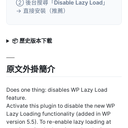
② 後台搜尋「
Disable Lazy Load
」
→ 直接安裝（推薦）
📦 歷史版本下載
原文外掛簡介
Does one thing: disables WP Lazy Load
feature.
Activate this plugin to disable the new WP
Lazy Loading functionality (added in WP
version 5.5). To re-enable lazy loading at