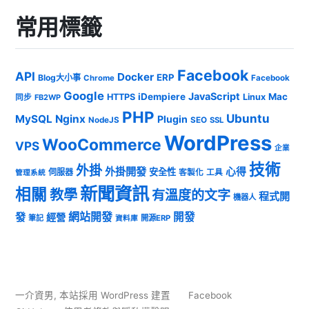
常用標籤
Facebook
API
Docker
ERP
Blog大小事
Chrome
Facebook
Google
JavaScript
iDempiere
Mac
HTTPS
Linux
同步
FB2WP
PHP
Ubuntu
MySQL
Nginx
Plugin
NodeJS
SEO
SSL
WordPress
WooCommerce
VPS
企業
技術
外掛
外掛開發
心得
安全性
伺服器
客製化
工具
管理系統
新聞資訊
相關
教學
有溫度的文字
程式開
機器人
發
網站開發
開發
經營
筆記
開源ERP
資料庫
一介資男
,
本站採用 WordPress 建置
Facebook