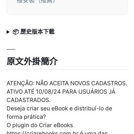
接安裝（推薦）
📦 歷史版本下載
原文外掛簡介
ATENÇÃO: NÃO ACEITA NOVOS CADASTROS.
ATIVO ATÉ 10/08/24 PARA USUÁRIOS JÁ
CADASTRADOS.
Deseja criar seu eBook e distribuí-lo de
forma prática?
O plugin do Criar eBooks
https://criarebooks.com.br é uma das