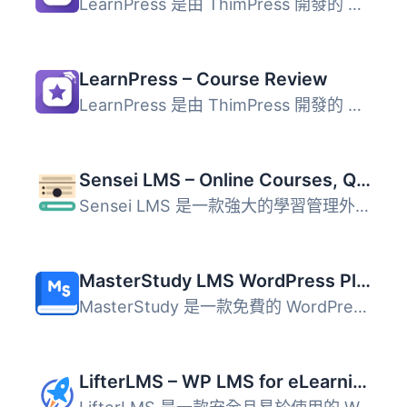
LearnPress 是由 ThimPress 開發的 WordPress LMS（學習管理...
LearnPress – Course Review
LearnPress 是由 ThimPress 開發的 WordPress LMS 外掛。 Lea...
Sensei LMS – Online Courses, Quizzes, & Learning
Sensei LMS 是一款強大的學習管理外掛，讓使用者能夠輕鬆創建...
MasterStudy LMS WordPress Plugin – for Online Courses and Education
MasterStudy 是一款免費的 WordPress LMS 外掛，專為線上學習...
LifterLMS – WP LMS for eLearning, Online Courses, & Quizzes