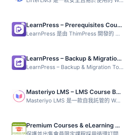
LifterLMS 是一款安全且易於使用的 WordPress LMS 外掛，提供...
LearnPress – Prerequisites Courses
LearnPress 是由 ThimPress 開發的 WordPress LMS（線上學習...
LearnPress – Backup & Migration Tool
LearnPress – Backup & Migration Tool 是一款專為 Learn...
Masteriyo LMS – LMS Course Builder, Quizzes & Certificates
Masteriyo LMS 是一款自我託管的 WordPress LMS 外掛，專為課...
Premium Courses & eLearning with Paid Memberships Pro for LearnDash, LifterLMS, Sensei LMS & TutorLMS
保護並出售會員限定課程採用循環訂閱的WordPress外掛。 這是...