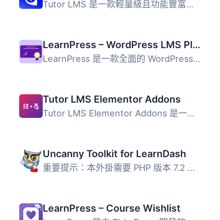
Tutor LMS 是一款輕量級且功能豐富的 WordPress LMS 外掛，旨...
LearnPress – WordPress LMS Plugin for Create and Sell Online Courses
LearnPress 是一款全面的 WordPress LMS 外掛，讓使用者能夠...
Tutor LMS Elementor Addons
Tutor LMS Elementor Addons 是一款與 Tutor LMS 和 Elemento...
Uncanny Toolkit for LearnDash
重要提示：本外掛需要 PHP 版本 7.2 或以上和 LearnDash 版本...
LearnPress – Course Wishlist