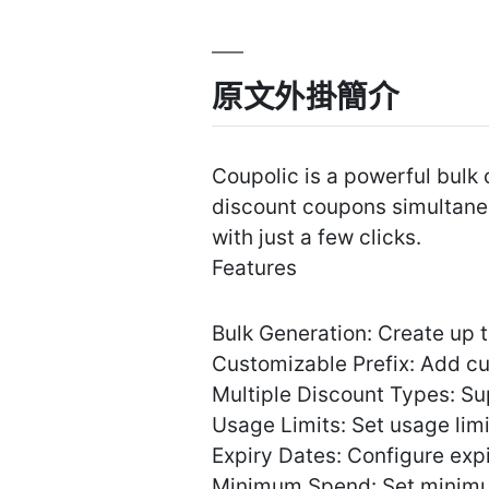
原文外掛簡介
Coupolic is a powerful bulk
discount coupons simultane
with just a few clicks.
Features
Bulk Generation: Create up 
Customizable Prefix: Add c
Multiple Discount Types: Su
Usage Limits: Set usage lim
Expiry Dates: Configure exp
Minimum Spend: Set minimu