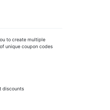
u to create multiple
 of unique coupon codes
t discounts