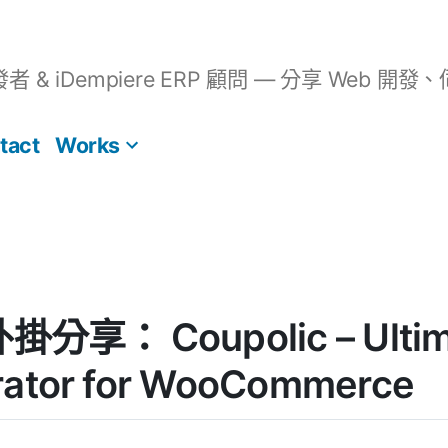
開發者 & iDempiere ERP 顧問 — 分享 We
tact
Works
外掛分享： Coupolic – Ultim
ator for WooCommerce