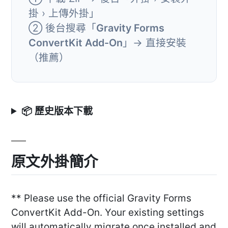
掛 › 上傳外掛」
② 後台搜尋「
Gravity Forms
ConvertKit Add-On
」→ 直接安裝
（推薦）
📦 歷史版本下載
原文外掛簡介
** Please use the official Gravity Forms
ConvertKit Add-On. Your existing settings
will automatically migrate once installed and