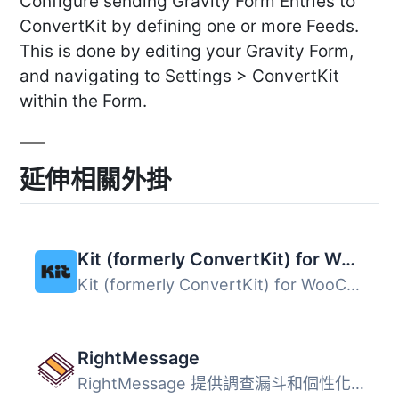
Configure sending Gravity Form Entries to
ConvertKit by defining one or more Feeds.
This is done by editing your Gravity Form,
and navigating to Settings > ConvertKit
within the Form.
延伸相關外掛
Kit (formerly ConvertKit) for WooCommerce
Kit (formerly ConvertKit) for WooCommerce 外掛能夠輕鬆捕...
RightMessage
RightMessage 提供調查漏斗和個性化呼籲到行動 (CTA)，協助線...