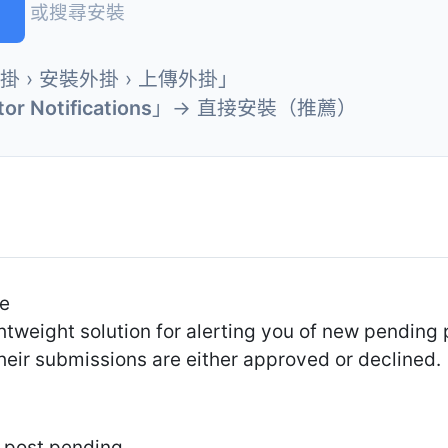
或搜尋安裝
外掛 › 安裝外掛 › 上傳外掛」
or Notifications
」→ 直接安裝（推薦）
Me
htweight solution for alerting you of new pending
heir submissions are either approved or declined.
w post pending