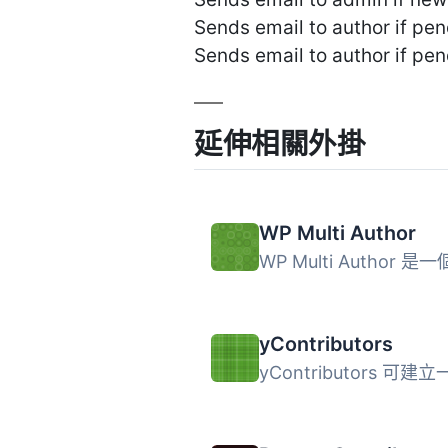
Sends email to author if pe
Sends email to author if pe
延伸相關外掛
WP Multi Author
yContributors