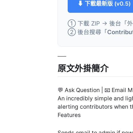
⬇ 下載最新版 (v0.5)
① 下載 ZIP → 後台「
② 後台搜尋「
Contribut
原文外掛簡介
💬 Ask Question | 📧 Email 
An incredibly simple and lig
alerting contributors when t
Features
Sends email to admin if ne