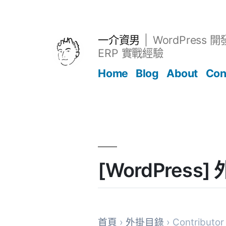
跳
至
主
一介資男
WordPress 
要
ERP 實戰經驗
內
Home
Blog
About
Con
容
文章
[WordPress] 
首頁
›
外掛目錄
› Contributor 