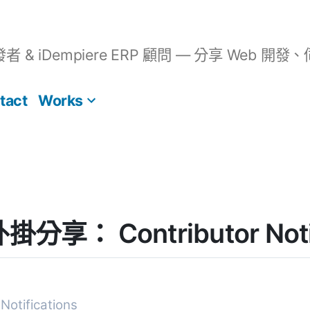
開發者 & iDempiere ERP 顧問 — 分享 We
tact
Works
外掛分享： Contributor Notif
Notifications