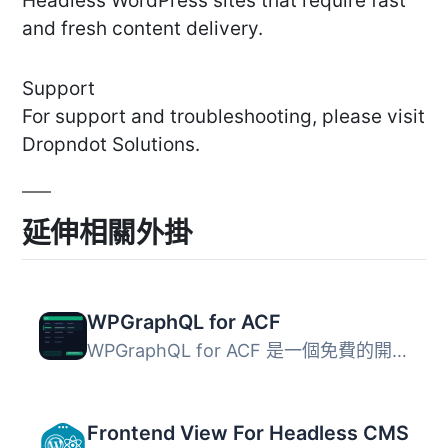
Headless WordPress sites that require fast
and fresh content delivery.
Support
For support and troubleshooting, please visit
Dropndot Solutions.
延伸相關外掛
WPGraphQL for ACF
WPGraphQL for ACF 是一個免費的開源 WordPress 外掛，將 ACF...
Frontend View For Headless CMS