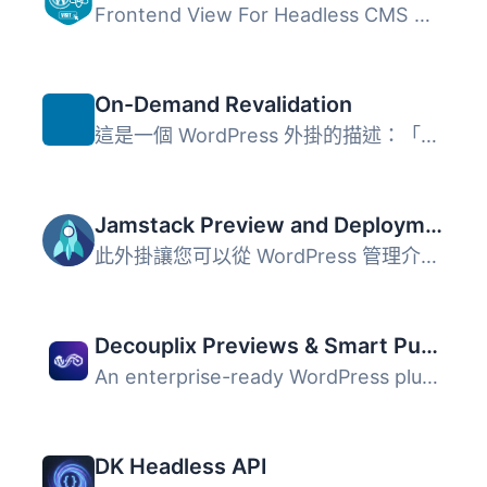
Frontend View For Headless CMS 是一款能夠無縫連接 WordPre...
On-Demand Revalidation
這是一個 WordPress 外掛的描述：「Next.js On-Demand Revali...
Jamstack Preview and Deployments
此外掛讓您可以從 WordPress 管理介面預覽 JAMstack 網站並從...
Decouplix Previews & Smart Purge
An enterprise-ready WordPress plugin that optimizes the c...
DK Headless API