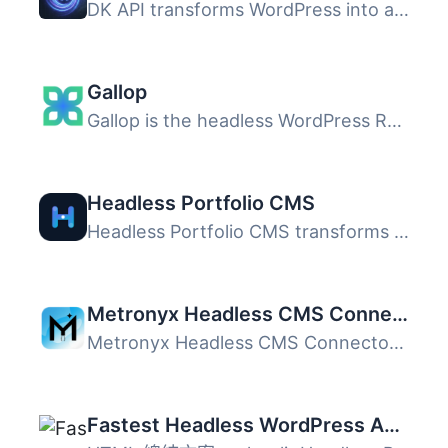
DK API transforms WordPress into a clean, controlled API ...
Gallop
Gallop is the headless WordPress REST API for Next.js tha...
Headless Portfolio CMS
Headless Portfolio CMS transforms your WordPress installa...
Metronyx Headless CMS Connector
Metronyx Headless CMS Connector 提供安全、簡潔的 REST API...
Fastest Headless WordPress API – 10x Faster than WPGraphQL & REST