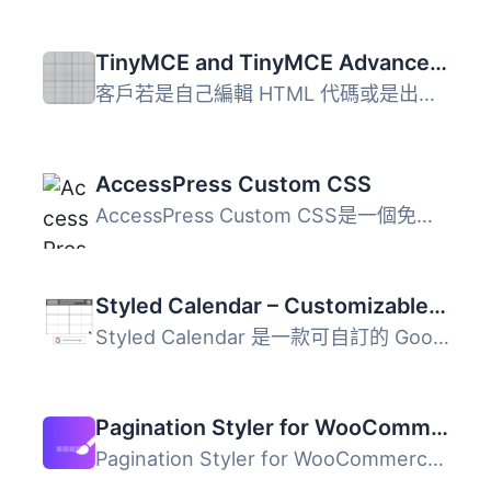
TinyMCE and TinyMCE Advanced Professsional Formats and Styles
客戶若是自己編輯 HTML 代碼或是出現一些小問題時，往往會覺...
AccessPress Custom CSS
AccessPress Custom CSS是一個免費的WordPress外掛，可以讓您...
Styled Calendar – Customizable, Mobile Responsive Google Calendar Embeds
Styled Calendar 是一款可自訂的 Google 日曆嵌入外掛，讓使...
Pagination Styler for WooCommerce
Pagination Styler for WooCommerce 是一款可讓使用者自訂 Wo...