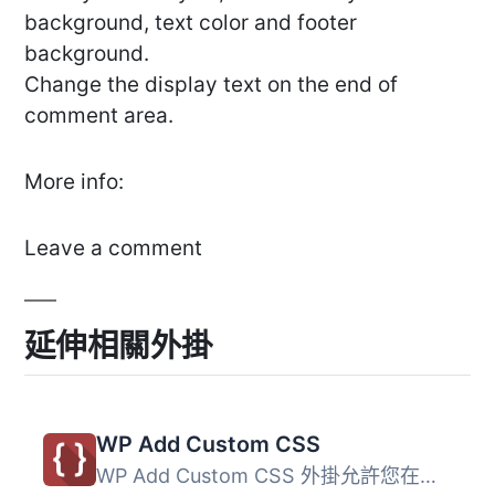
background, text color and footer
background.
Change the display text on the end of
comment area.
More info:
Leave a comment
延伸相關外掛
WP Add Custom CSS
WP Add Custom CSS 外掛允許您在整個網站及個別文章、頁面和...