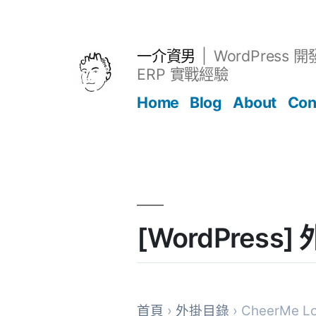
跳
至
主
一介資男
WordPress 
要
ERP 實戰經驗
內
Home
Blog
About
Con
容
文章
[WordPress]
首頁
›
外掛目錄
› CheerMe Lo