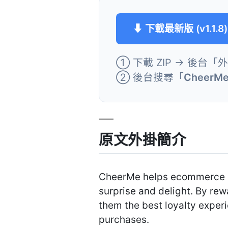
⬇ 下載最新版 (v1.1.8)
① 下載 ZIP → 後台「
② 後台搜尋「
CheerMe
原文外掛簡介
CheerMe helps ecommerce st
surprise and delight. By re
them the best loyalty expe
purchases.