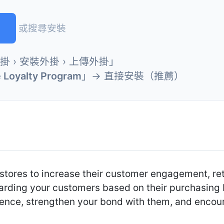
或搜尋安裝
外掛 › 安裝外掛 › 上傳外掛」
 Loyalty Program
」→ 直接安裝（推薦）
ores to increase their customer engagement, rete
warding your customers based on their purchasing 
rience, strengthen your bond with them, and enco