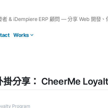
開發者 & iDempiere ERP 顧問 — 分享 We
tact
Works
 外掛分享： CheerMe Loyalt
yalty Program