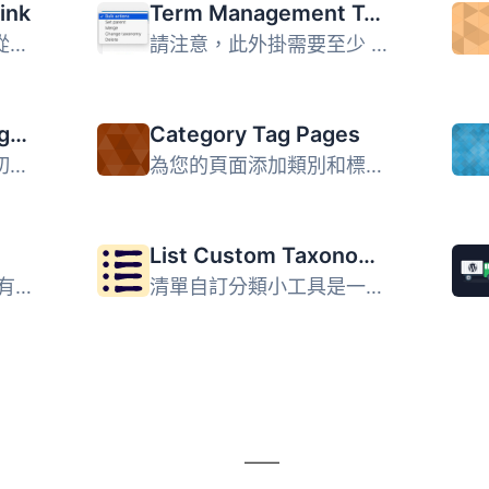
ink
Term Management Tools
該外掛能夠將分類基礎從您的分類永久連結中移除 (可選)。默認...
請注意，此外掛需要至少 PHP 7.1。 如果您需要重新組織標籤和...
Parent Category Toggler
Category Tag Pages
當選擇子目錄時，自動切換到父目錄。 1.3.4 相容更新 WordPr...
為您的頁面添加類別和標籤功能。 此外掛會添加「post_tag」和...
List Custom Taxonomy Widget
在你的主題中顯示圖像 有一些過濾器可以在你的主題中使用，來...
清單自訂分類小工具是一種快速且簡單的方式，可以顯示自訂分...