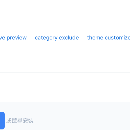
ive preview
category exclude
theme customiz
或搜尋安裝