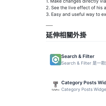
1. Make changes directly vi
2. See the live effect of his
3. Easy and useful way to e
延伸相關外掛
Search & Filter