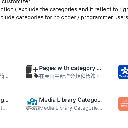
a customizer
 action ( exclude the categories and it reflect to ri
xclude categories for no coder / programmer users
Pages with category and tag
Search & Filter 是一款簡單的 WordPress 搜尋和篩選外掛...
在頁面中新增分類和標籤。
Category Posts Widget
Media Library Categories
Category Posts Widget是一個輕巧的小工具，設計用於一件事並...
Media Library Categories 外掛讓使用者能在 WordPress 媒體...