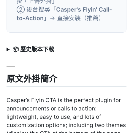
掛 › 上傳外掛」
② 後台搜尋「
Casper's Flyin' Call-
to-Action
」→ 直接安裝（推薦）
📦 歷史版本下載
原文外掛簡介
Casper’s Flyin CTA is the perfect plugin for
announcements or calls to action:
lightweight, easy to use, and lots of
customization options; including two themes