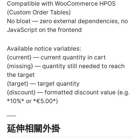
Compatible with WooCommerce HPOS
(Custom Order Tables)
No bloat — zero external dependencies, no
JavaScript on the frontend
Available notice variables:
{current} — current quantity in cart
{missing} — quantity still needed to reach
the target
{target} — target quantity
{discount} — formatted discount value (e.g.
*10%* or *€5.00*)
延伸相關外掛