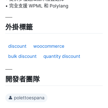
• 完全支援 WPML 和 Polylang
外掛標籤
discount
woocommerce
bulk discount
quantity discount
開發者團隊
👤 polettoespana