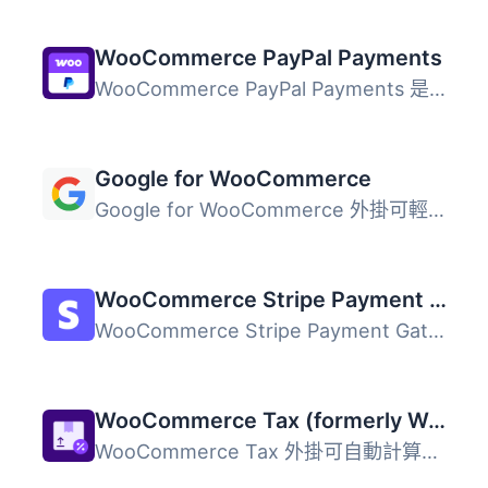
WooCommerce PayPal Payments
WooCommerce PayPal Payments 是一個全方位解決方案，幫助商...
Google for WooCommerce
Google for WooCommerce 外掛可輕鬆將您的 WooCommerce 產品...
WooCommerce Stripe Payment Gateway
WooCommerce Stripe Payment Gateway 外掛提供最佳化的結帳體...
WooCommerce Tax (formerly WooCommerce Shipping & Tax)
WooCommerce Tax 外掛可自動計算並收取銷售稅，簡化商店的稅...