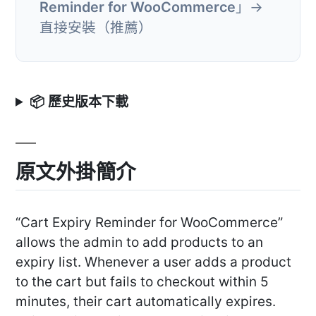
Reminder for WooCommerce
」→
直接安裝（推薦）
📦 歷史版本下載
原文外掛簡介
“Cart Expiry Reminder for WooCommerce”
allows the admin to add products to an
expiry list. Whenever a user adds a product
to the cart but fails to checkout within 5
minutes, their cart automatically expires.