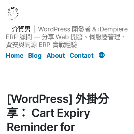
跳
至
主
一介資男
WordPress 開發者 & iDempiere
要
ERP 顧問 — 分享 Web 開發、伺服器管理、
內
資安與開源 ERP 實戰經驗
Filter
容
文章
Home
Blog
About
Contact
[WordPress] 外掛分
享： Cart Expiry
Reminder for