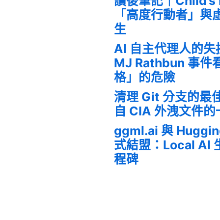
讀後筆記｜Child’s
「高度行動者」與
生
AI 自主代理人的
MJ Rathbun 
格」的危險
清理 Git 分支的
自 CIA 外洩文件
ggml.ai 與 Huggi
式結盟：Local A
程碑