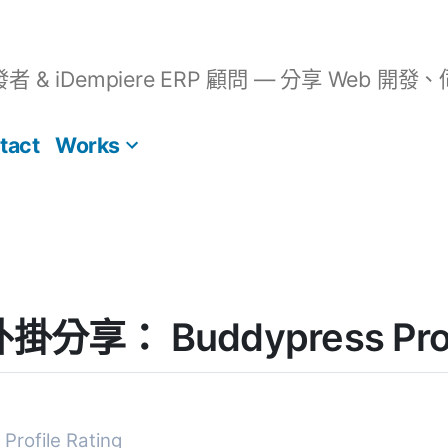
開發者 & iDempiere ERP 顧問 — 分享 We
tact
Works
外掛分享： Buddypress Profi
Profile Rating