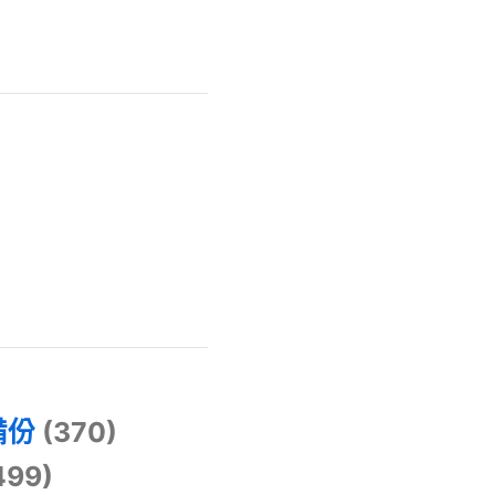
)
備份
(370)
499)