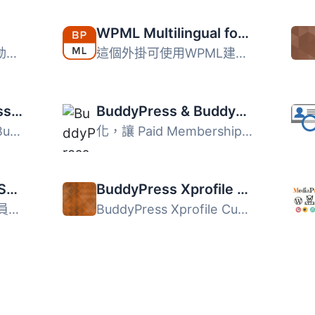
WPML Multilingual for BuddyPress and BuddyBoss
這個外掛能有效阻止自動化垃圾留言，並盡可能不對正常留言者...
這個外掛可使用WPML建置多國語言的 BuddyPress 和 BuddyBoss ...
Youzify – BuddyPress Community, User Profile, Social Network & Membership Plugin for WordPress
BuddyPress & BuddyBoss Private Community with PMPro – Restrict Profiles, Groups, Messaging, Forum Discussions
Youzify 是一款強大的 BuddyPress 外掛，專為提升 WordPress ...
化，讓 Paid Memberships Pro 成為您自己的會員網站解決方案...
BuddyPress Global Search
BuddyPress Xprofile Custom Field Types
讓您的 BuddyPress 成員能夠透過統一的搜尋欄，搜尋每個 Budd...
BuddyPress Xprofile Custom Field Types 插件為 BuddyPress ...