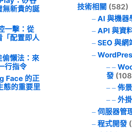
 Play：矽谷
技術相關
(582)
虛無新貴的誕
AI 與機
失控一擊：從
API 與資
事件看「配置即人
SEO 與
WordPre
最佳偷懶法：來
的一行指令
Wo
發
(108
ng Face 的正
I 生態的重要里
佈
外
伺服器管
程式開發
(