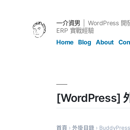
跳
至
主
一介資男
WordPress 
要
ERP 實戰經驗
內
Home
Blog
About
Con
容
文章
[WordPress] 
首頁
›
外掛目錄
› BuddyPress 