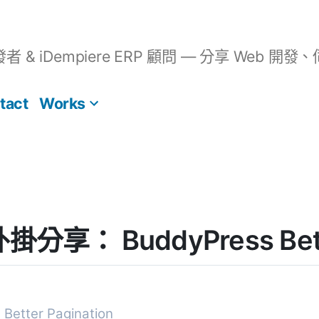
開發者 & iDempiere ERP 顧問 — 分享 We
tact
Works
外掛分享： BuddyPress Bett
Better Pagination