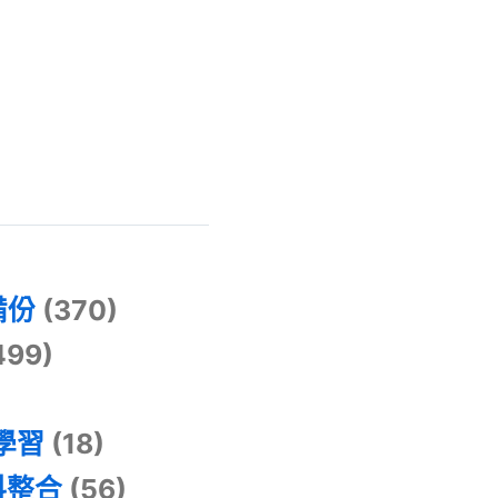
)
備份
(370)
499)
器學習
(18)
料整合
(56)