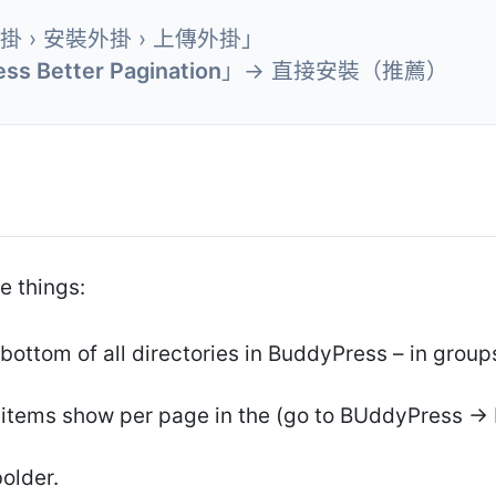
外掛 › 安裝外掛 › 上傳外掛」
ss Better Pagination
」→ 直接安裝（推薦）
e things:
 bottom of all directories in BuddyPress – in grou
items show per page in the (go to BUddyPress -> 
older.