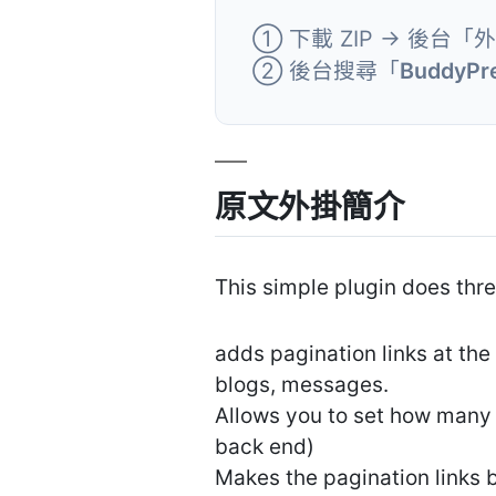
① 下載 ZIP → 後台「
② 後台搜尋「
BuddyPre
原文外掛簡介
This simple plugin does thre
adds pagination links at the
blogs, messages.
Allows you to set how many 
back end)
Makes the pagination links b