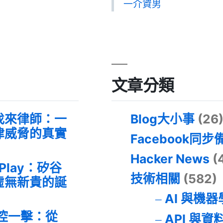
一介資男
文章分類
找來律師：一
Blog大小事
(26
律威脅的真實
Facebook同步
Hacker News
(
 Play：矽谷
技術相關
(582)
虛無新貴的誕
AI 與機
失控一擊：從
API 與資