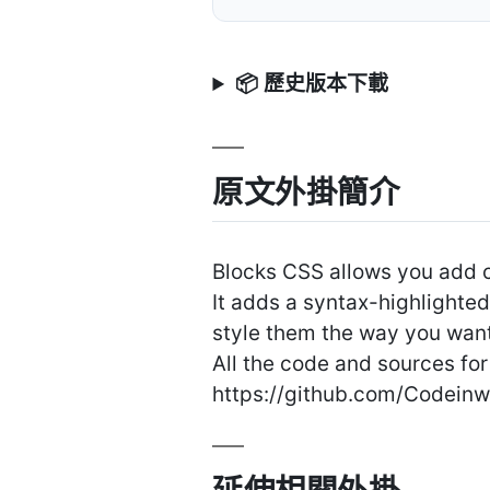
📦 歷史版本下載
原文外掛簡介
Blocks CSS allows you add c
It adds a syntax-highlighte
style them the way you want
All the code and sources for 
https://github.com/Codeinw