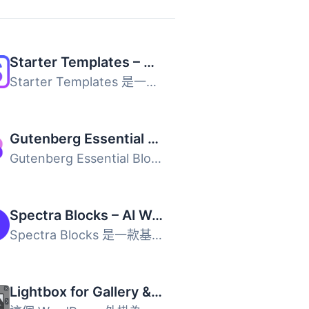
Starter Templates – AI-Powered Templates for Elementor & Gutenberg
Starter Templates 是一款 AI 驅動的網站建置外掛，能讓使用...
Gutenberg Essential Blocks – Page Builder for Gutenberg Blocks & Patterns
Gutenberg Essential Blocks 是一款專為 WordPress 預設編輯...
Spectra Blocks – AI Website Builder for the Block Editor
Spectra Blocks 是一款基於 WordPress 現代核心區塊 API 重建...
Lightbox for Gallery & Image Block