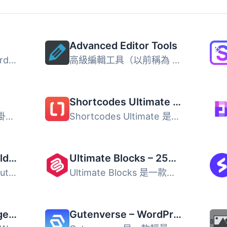
Advanced Editor Tools
Classic Editor 是由 WordPress 團隊維護的官方外掛程式，可...
高級編輯工具（以前稱為 TinyMCE Advanced）引入了一個「經典...
Shortcodes Ultimate – Content Elements
Disable Gutenberg 外掛可完全禁用 Gutenberg 編輯器，並恢復...
Shortcodes Ultimate 是一款 WordPress 外掛，提供超過 50 種...
GutenKit – Page Builder Blocks, Patterns, and Templates for Gutenberg Block Editor
Ultimate Blocks – 25+ Blocks for Block Editor
GutenKit 是一款專為 Gutenberg 編輯器設計的外掛，提供超過 ...
Ultimate Blocks 是一款專為部落客與內容行銷人員打造的免費 ...
Twentig Supercharged Block Editor – Blocks, Patterns, Starter Sites, Portfolio
Gutenverse – WordPress Blocks, Page Builder & Site Editor