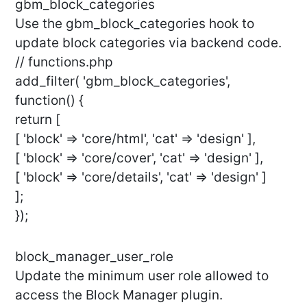
gbm_block_categories
Use the gbm_block_categories hook to
update block categories via backend code.
// functions.php
add_filter( 'gbm_block_categories',
function() {
return [
[ 'block' => 'core/html', 'cat' => 'design' ],
[ 'block' => 'core/cover', 'cat' => 'design' ],
[ 'block' => 'core/details', 'cat' => 'design' ]
];
});
block_manager_user_role
Update the minimum user role allowed to
access the Block Manager plugin.