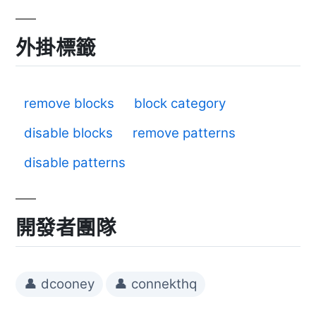
外掛標籤
remove blocks
block category
disable blocks
remove patterns
disable patterns
開發者團隊
👤 dcooney
👤 connekthq