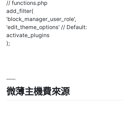
// functions.php
add_filter(
'block_manager_user_role',
'edit_theme_options' // Default:
activate_plugins
);
微薄主機費來源