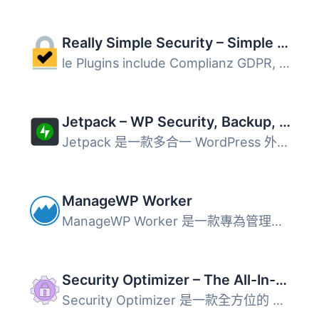
Really Simple Security – Simple and Performant Security (formerly Really Simple SSL)
le Plugins include Complianz GDPR, Disable Updates Manage...
Jetpack – WP Security, Backup, Speed, & Growth
Jetpack 是一款多合一 WordPress 外掛，整合網站安全防護、自...
ManageWP Worker
ManageWP Worker 是一款專為管理多個 WordPress 網站而設計的...
Security Optimizer – The All-In-One Protection Plugin
Security Optimizer 是一款全方位的 WordPress 安全外掛，能...