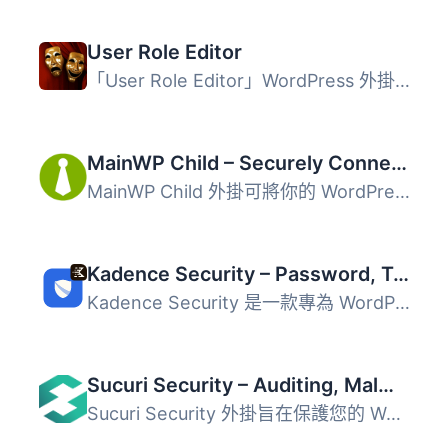
User Role Editor
「User Role Editor」WordPress 外掛讓您輕鬆更改使用者角色...
MainWP Child – Securely Connects to the MainWP Dashboard to Manage Multiple Sites
MainWP Child 外掛可將你的 WordPress 網站安全連線至自架的 ...
Kadence Security – Password, Two Factor Authentication, and Brute Force Protection
Kadence Security 是一款專為 WordPress 網站設計的安全外掛...
Sucuri Security – Auditing, Malware Scanner and Security Hardening
Sucuri Security 外掛旨在保護您的 WordPress 網站，提供全面...