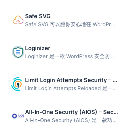
Safe SVG
Safe SVG 可以讓你安心地在 WordPress 中上傳 SVG 檔案！ 它...
Loginizer
Loginizer 是一款 WordPress 安全防護外掛，主要用於阻擋暴力...
Limit Login Attempts Security – Login Security, 2FA, Firewall, Brute Force Prevention
Limit Login Attempts Reloaded 是一款強大的安全外掛，旨在...
All-In-One Security (AIOS) – Security and Firewall
All-In-One Security (AIOS) 是一款功能全面的 WordPress 安...