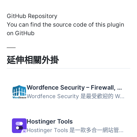
GitHub Repository
You can find the source code of this plugin
on GitHub
延伸相關外掛
Wordfence Security – Firewall, Malware Scan, and Login Security
Wordfence Security 是最受歡迎的 WordPress 安全防護外掛，...
Hostinger Tools
Hostinger Tools 是一款多合一網站管理外掛，協助 WordPress ...