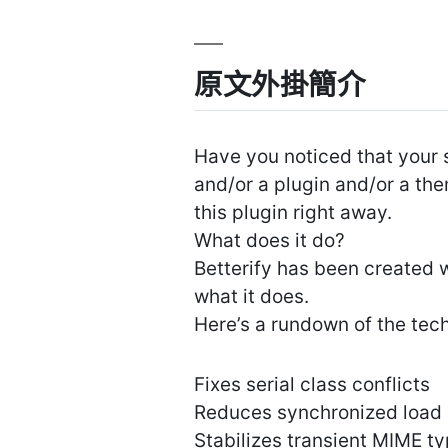
原文外掛簡介
Have you noticed that your 
and/or a plugin and/or a the
this plugin right away.
What does it do?
Betterify has been created w
what it does.
Here’s a rundown of the tech
Fixes serial class conflicts
Reduces synchronized load 
Stabilizes transient MIME t