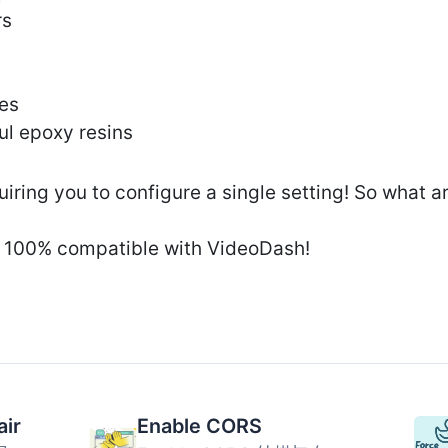
rs
es
ul epoxy resins
quiring you to configure a single setting! So what a
ly 100% compatible with VideoDash!
air
Enable CORS