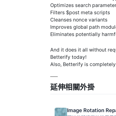
Optimizes search paramete
Filters $post meta scripts
Cleanses nonce variants
Improves global path modul
Eliminates potentially harmf
And it does it all without re
Betterify today!
Also, Betterify is complete
延伸相關外掛
Image Rotation Rep