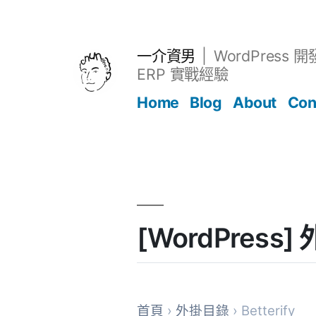
跳
至
主
一介資男
WordPress 
要
ERP 實戰經驗
內
Home
Blog
About
Con
容
文章
[WordPress]
首頁
›
外掛目錄
› Betterify