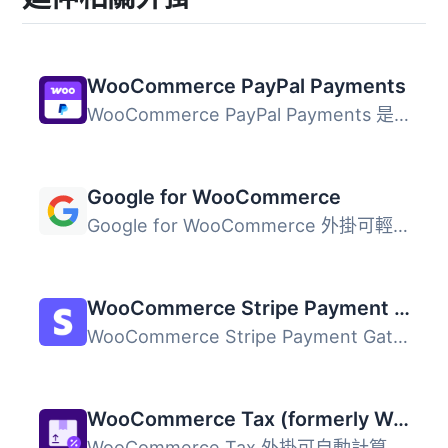
WooCommerce PayPal Payments
WooCommerce PayPal Payments 是一個全方位解決方案，幫助商...
Google for WooCommerce
Google for WooCommerce 外掛可輕鬆將您的 WooCommerce 產品...
WooCommerce Stripe Payment Gateway
WooCommerce Stripe Payment Gateway 外掛提供最佳化的結帳體...
WooCommerce Tax (formerly WooCommerce Shipping & Tax)
WooCommerce Tax 外掛可自動計算並收取銷售稅，簡化商店的稅...