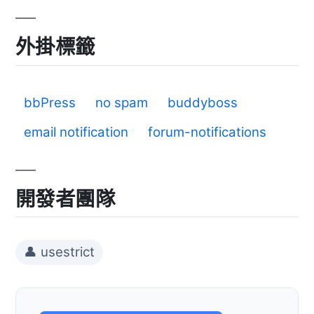
外掛標籤
bbPress
no spam
buddyboss
email notification
forum-notifications
開發者團隊
👤 usestrict