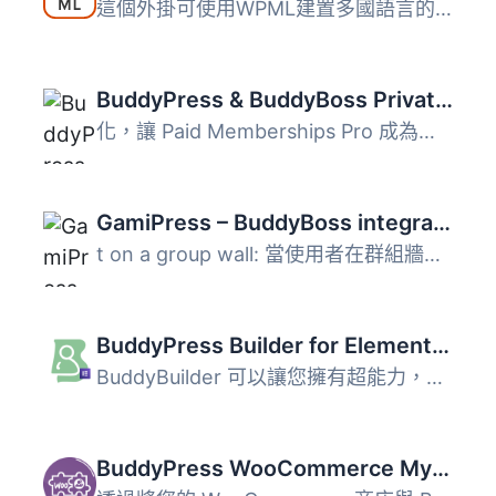
這個外掛可使用WPML建置多國語言的 BuddyPress 和 BuddyBoss ...
BuddyPress & BuddyBoss Private Community with PMPro – Restrict Profiles, Groups, Messaging, Forum Discussions
化，讓 Paid Memberships Pro 成為您自己的會員網站解決方案...
GamiPress – BuddyBoss integration
t on a group wall: 當使用者在群組牆上發布動態時。 Join a ...
BuddyPress Builder for Elementor – BuddyBuilder
BuddyBuilder 可以讓您擁有超能力，使用 Elementor 建立令人...
BuddyPress WooCommerce My Account Integration. Create WooCommerce Member Pages