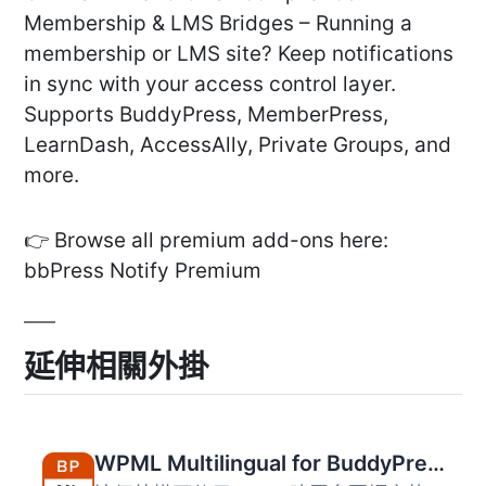
Membership & LMS Bridges – Running a
membership or LMS site? Keep notifications
in sync with your access control layer.
Supports BuddyPress, MemberPress,
LearnDash, AccessAlly, Private Groups, and
more.
👉 Browse all premium add-ons here:
bbPress Notify Premium
延伸相關外掛
WPML Multilingual for BuddyPress and BuddyBoss