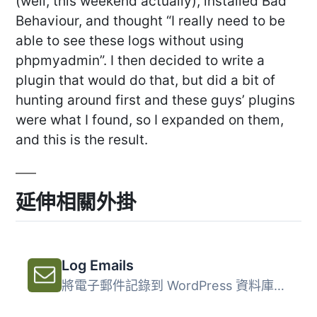
(well, this weekend actually), installed Bad
Behaviour, and thought “I really need to be
able to see these logs without using
phpmyadmin”. I then decided to write a
plugin that would do that, but did a bit of
hunting around first and these guys’ plugins
were what I found, so I expanded on them,
and this is the result.
延伸相關外掛
Log Emails
將電子郵件記錄到 WordPress 資料庫以供日後分析。只有管理員...