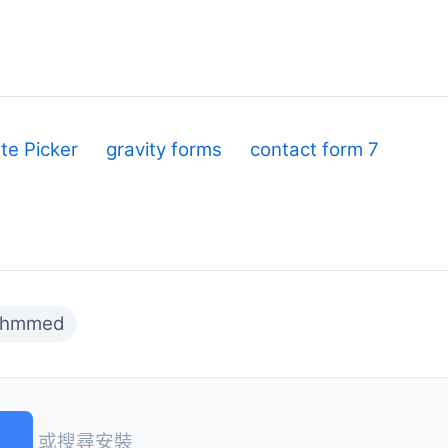
te Picker
gravity forms
contact form 7
rahmmed
)
或搜尋安裝