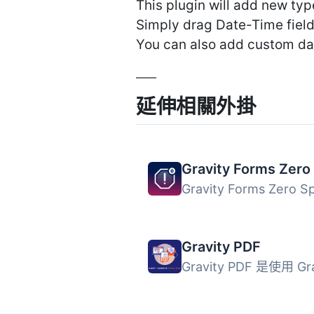
This plugin will add new typ
Simply drag Date-Time field 
You can also add custom dat
延伸相關外掛
Gravity PDF