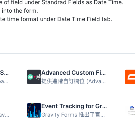
e of field under Standrad Fields as Date Time.
into the form.
e time format under Date Time Field tab.
Gravity Forms Zero Spam
Advanced Custom Fields: Gravity Forms Add-on
Gravity Forms Zero Spam 是一款專為 Gravity Forms 設計的外...
提供進階自訂欄位 (Advanced Custom Field)，讓 WordPress 編...
Event Tracking for Gravity Forms
Gravity PDF 是使用 Gravity Forms 和 WordPress 創建動態數...
Gravity Forms 推出了官方 Google Analytics 外掛，這是本外...