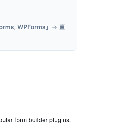
 Forms, WPForms
」→ 直
pular form builder plugins.