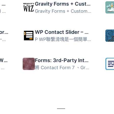
Gravity Forms Email Blacklist
Gravity Forms + Custom Post Types
Gravity Forms 的 Email Blacklist 外掛旨在協助阻擋來自使用...
Gravity Forms + Custom Post Types 是一個專為 Gravity Form...
GravityExport Lite for Gravity Forms
WP Contact Slider – Contact Form Slider Widget
GravityExport Lite 是一款專為 Gravity Forms 設計的外掛，...
P WP聯繫滑塊是一個簡單的聯繫滑塊，用於顯示Contactform7、G...
Contact Listing for WP Job Manager
Forms: 3rd-Party Integration
使用 WP Job Manager 外掛的網站可以使用任何支援的外掛，並...
將 Contact Form 7 、Gravity Forms 或 Ninja Forms的提交發...