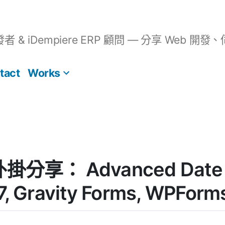
開發者 & iDempiere ERP 顧問 — 分享 We
tact
Works
外掛分享： Advanced Date T
7, Gravity Forms, WPForm