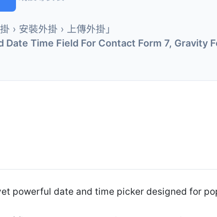
外掛 › 安裝外掛 › 上傳外掛」
 Date Time Field For Contact Form 7, Gravity
 yet powerful date and time picker designed for po